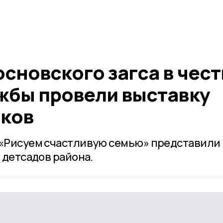
сновского загса в чест
ужбы провели выставку
нков
 «Рисуем счастливую семью» представили
и детсадов района.