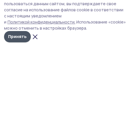
Сосновцам разъяснили новый порядок при
пользоваться данным сайтом, вы подтверждаете свое
оформлении ухода за пожилыми людьми
согласие на использование файлов cookie в соответствии
с настоящим уведомлением
Период ухода за пожилыми людьми старше 80 лет и
и
Политикой конфиденциальности.
Использование «cookie»
инвалидами первой группы учитывается при
можно отменить в настройках браузера.
назначении страховой пенсии.
Принять
Фото: региональное отделение СФР