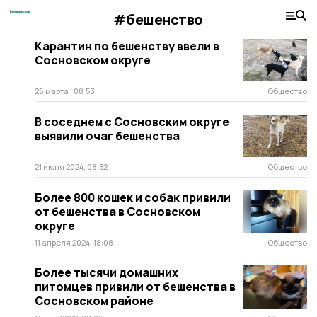
#бешенство
Карантин по бешенству ввели в
Сосновском округе
26 марта , 08:53
Общество
В соседнем с Сосновским округе
выявили очаг бешенства
21 июня 2024, 08:52
Общество
Более 800 кошек и собак привили
от бешенства в Сосновском
округе
11 апреля 2024, 18:08
Общество
Более тысячи домашних
питомцев привили от бешенства в
Сосновском районе