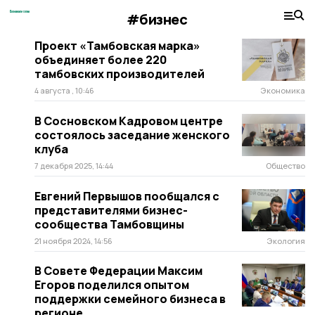
#бизнес
Проект «Тамбовская марка»
объединяет более 220
тамбовских производителей
4 августа , 10:46
Экономика
В Сосновском Кадровом центре
состоялось заседание женского
клуба
7 декабря 2025, 14:44
Общество
Евгений Первышов пообщался с
представителями бизнес-
сообщества Тамбовщины
21 ноября 2024, 14:56
Экология
В Совете Федерации Максим
Егоров поделился опытом
поддержки семейного бизнеса в
регионе