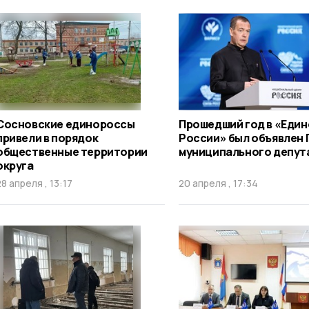
Сосновские единороссы
Прошедший год в «Един
привели в порядок
России» был объявлен 
общественные территории
муниципального депут
округа
28 апреля , 13:17
20 апреля , 17:34