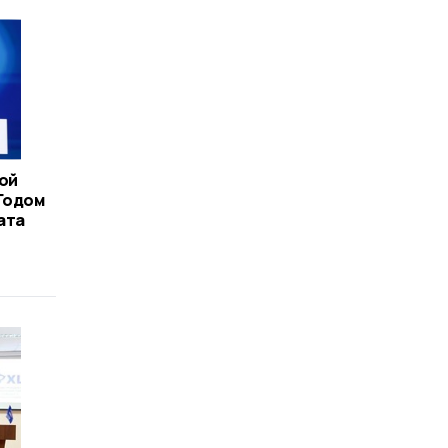
ой
Годом
ата