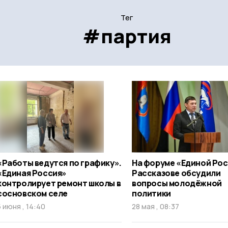
Тег
#партия
«Работы ведутся по графику».
На форуме «Единой Рос
«Единая Россия»
Рассказове обсудили
контролирует ремонт школы в
вопросы молодёжной
сосновском селе
политики
5 июня , 14:40
28 мая , 08:37