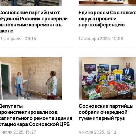
Сосновские партийцы от
Единороссы Сосновск
«Единой России» проверили
округа провели
выполнение капремонта в
партконференцию
школе
21 февраля , 09:14
17 ноября 2025, 10:58
Депутаты
Сосновские партийцы
проинспектировали ход
собрали очередной
капитального ремонта здания
гуманитарный груз
стационара Сосновской ЦРБ
5 июля 2025, 15:27
4 июля 2025, 12:12