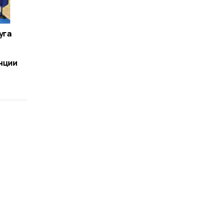
уга
нции