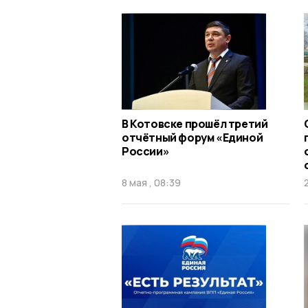
В Котовске прошёл третий
отчётный форум «Единой
России»
8 мая , 08:39