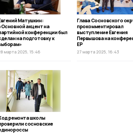
Евгений Матушкин:
Глава Сосновского окр
«Основной акцент на
прокомментировал
партийной конференции был
выступление Евгения
сделан на подготовку к
Первышова на конфере
выборам»
ЕР
28 марта 2025, 15:46
27 марта 2025, 16:43
Ход ремонта школы
проверили сосновские
единороссы