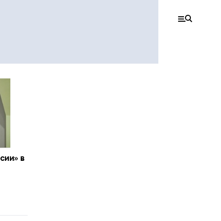
сии» в