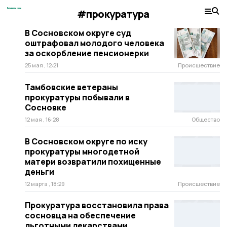
#прокуратура
В Сосновском округе суд
оштрафовал молодого человека
за оскорбление пенсионерки
25 мая , 12:21
Происшествие
Тамбовские ветераны
прокуратуры побывали в
Сосновке
12 мая , 16:28
Общество
В Сосновском округе по иску
прокуратуры многодетной
матери возвратили похищенные
деньги
12 марта , 18:29
Происшествие
Прокуратура восстановила права
сосновца на обеспечение
льготными лекарствами