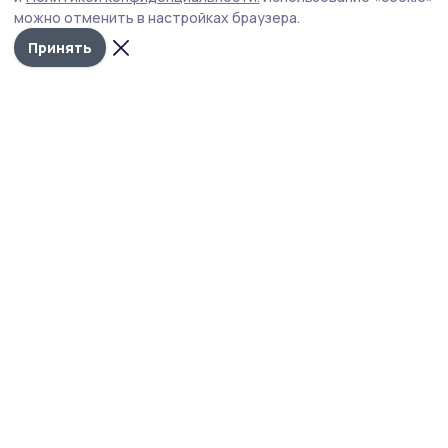
можно отменить в настройках браузера.
Принять
Сосновское слово
Новости
Истории
Карточки
Фотогалереи
Проекты
Новости компаний
Документы НПА
Объявления
Подписка на газету
Учредитель и издатель:
ООО «Издательский дом «Тамбов»