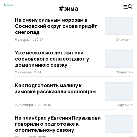
#зима
На смену сильным морозам в
Сосновский округ снова придёт
снегопад
6 февраля , 20:37
Экология
Уже несколько лет жители
сосновского села создают у
дома зимнюю сказку
23 января , 15:41
Общество
Как подготовить малину к
зимовке рассказали сосновцам
27 октября 2025, 21:06
Карточка
На планёрке у Евгения Первышова
говорили о подготовке к
отопительному сезону