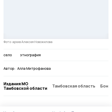
Фото: архив Алексея Новожилова
село
этнография
Автор:
Алла Митрофанова
Издания МО
Тамбовская область
Бонд
Тамбовской области
Культура
9 июля , 21:08