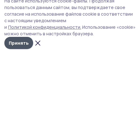
На сайте используются cookie-файлы.
Продолжая
На «Бондарской карусели» сосновцы
пользоваться данным сайтом, вы подтверждаете свое
смогут отведать традиционную окрошку и
согласие на использование файлов cookie в соответствии
с настоящим уведомлением
блюда национальной кухни
и
Политикой конфиденциальности.
Использование «cookie»
Юбилейную ярмарку «Бондарская карусель» посвятят
можно отменить в настройках браузера.
национальным культурам.
Принять
Фото: Ольга Кузнецова