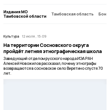
Издания МО
Тамбовская область
Бонд
Тамбовской области
Культура
12 июля , 15:09
На территории Сосновского округа
пройдёт летняя этнографическая школа
Заведующий отделом русского народа ИЭА РАН
Алексей Новожилов рассказал, почему этнографы
возвращаются в сосновское село Вирятино спустя 70
лет.