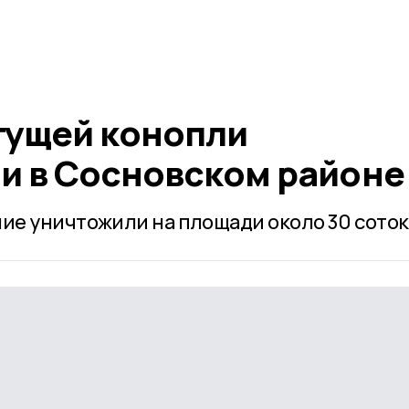
тущей конопли
и в Сосновском районе
е уничтожили на площади около 30 соток