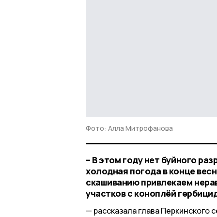
Фото: Алла Митрофанова
– В этом году нет буйного ра
холодная погода в конце весн
скашиванию привлекаем нера
участков с коноплёй гербици
рассказала глава Перкинского 