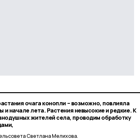
зрастания очага конопли – возможно, повлияла
ы и начале лета. Растения невысокие и редкие. К
внодушных жителей села, проводим обработку
дами,
сельсовета Светлана Мелихова.