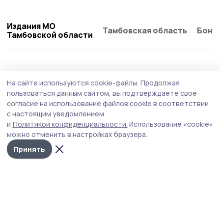
Издания МО
Тамбовская область
Бонд
Тамбовской области
Общество
4 августа , 09:26
На сайте используются cookie-файлы.
Продолжая
Работающим сосновским пенсионерам
пользоваться данным сайтом, вы подтверждаете свое
напомнили о перерасчёте страховых
согласие на использование файлов cookie в соответствии
с настоящим уведомлением
пенсий в августе
и
Политикой конфиденциальности.
Использование «cookie»
Перерасчёт зависит от зарплаты пенсионера.
можно отменить в настройках браузера.
Принять