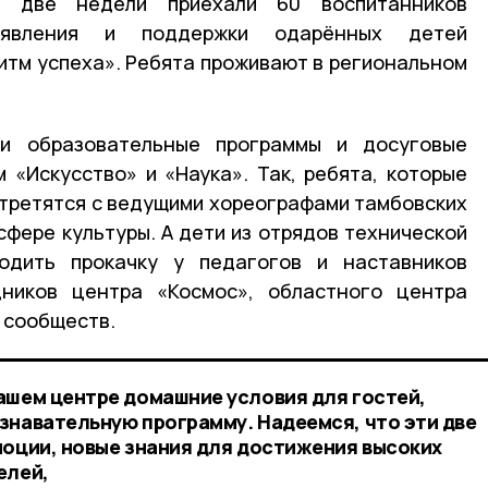
 две недели приехали 60 воспитанников
ыявления и поддержки одарённых детей
итм успеха». Ребята проживают в региональном
ли образовательные программы и досуговые
 «Искусство» и «Наука». Так, ребята, которые
третятся с ведущими хореографами тамбовских
сфере культуры. А дети из отрядов технической
одить прокачку у педагогов и наставников
дников центра «Космос», областного центра
 сообществ.
ашем центре домашние условия для гостей,
знавательную программу. Надеемся, что эти две
моции, новые знания для достижения высоких
елей,