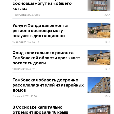
сосновцы могут из «общего
котла»
11 августа 2023, 08:41
ЖКХ
Услуги Фонда капремонта
региона сосновцы могут
получить дистанционно
27 июля 2023, 13:03
ЖКХ
Фонд капитального ремонта
Тамбовской области призывает
погасить долги
28 июня 2023, 12:19
ЖКХ
Тамбовская область досрочно
расселила жителей из аварийных
домов
8 июня 2023, 14:52
ЖКХ
В Сосновке капитально
отремонтировали 16 крыш