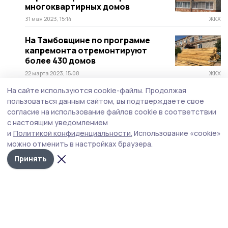
многоквартирных домов
31 мая 2023, 15:14
ЖКХ
На Тамбовщине по программе
капремонта отремонтируют
более 430 домов
22 марта 2023, 15:08
ЖКХ
На сайте используются cookie-файлы.
Продолжая
В жилом доме в Сосновке
пользоваться данным сайтом, вы подтверждаете свое
выгорела комната
согласие на использование файлов cookie в соответствии
с настоящим уведомлением
27 февраля 2023, 08:51
Происшествие
и
Политикой конфиденциальности.
Использование «cookie»
можно отменить в настройках браузера.
Многодетной инжавинской семье
вручили жилищный сертификат
Принять
19 февраля 2023, 08:49
Общество
По программе капремонта на двух
домах в Сосновке ремонтируют
кровлю