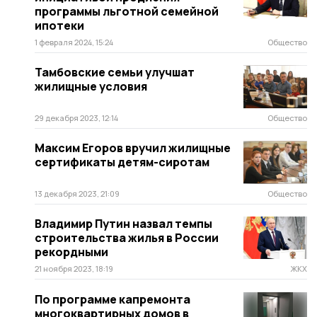
программы льготной семейной
ипотеки
1 февраля 2024, 15:24
Общество
Тамбовские семьи улучшат
жилищные условия
29 декабря 2023, 12:14
Общество
Максим Егоров вручил жилищные
сертификаты детям-сиротам
13 декабря 2023, 21:09
Общество
Владимир Путин назвал темпы
строительства жилья в России
рекордными
21 ноября 2023, 18:19
ЖКХ
По программе капремонта
многоквартирных домов в