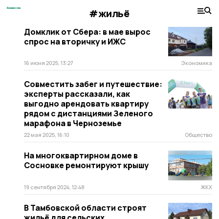
#жильё
Домклик от Сбера: в мае вырос
спрос на вторичку и ИЖС
16 июня 2025, 13:27
Экономика
Совместить забег и путешествие:
эксперты рассказали, как
выгодно арендовать квартиру
рядом с дистанциями Зеленого
марафона в Черноземье
22 мая 2025, 16:10
Общество
На многоквартирном доме в
Сосновке ремонтируют крышу
19 сентября 2024, 12:48
ЖКХ
В Тамбовской области строят
жильё для сельских