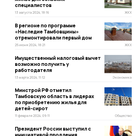
специалистов
13 августа 2024, 18:16
ЖКХ
В регионе по программе
«Наследие Тамбовщины»
отремонтировали первый дом
25 июня 2024, 18:21
ЖКХ
Имущественный налоговый вычет
возможно получить у
работодателя
13 марта 2024, 11:12
Экономика
Минстрой РФ отметил
Тамбовскую область в лидерах
по приобретению жилья для
детей-сирот
11 февраля 2024, 09:11
Общество
Президент России выступил с
инициативой продления