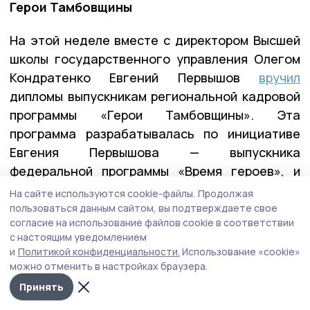
Герои Тамбовщины
На этой неделе вместе с директором Высшей
школы государственного управления Олегом
Кондратенко Евгений Первышов
вручил
дипломы выпускникам региональной кадровой
программы «Герои Тамбовщины». Эта
программа разрабатывалась по инициативе
Евгения Первышова — выпускника
федеральной программы «Время героев», и
реализовывалась вместе с его коллегами по
На сайте используются cookie-файлы.
Продолжая
программе — Алексеем Кондратьевым и
пользоваться данным сайтом, вы подтверждаете свое
согласие на использование файлов cookie в соответствии
Константином Кутейниковым. Заявку в
с настоящим уведомлением
программу подали почти 400 участников и
и
Политикой конфиденциальности.
Использование «cookie»
ветеранов СВО. После всех вступительных
можно отменить в настройках браузера.
испытаний участниками первого потока стали
Принять
27 ребят.