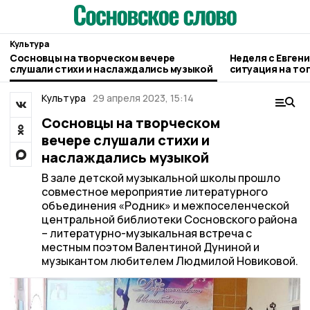
Культура
Сосновцы на творческом вечере
Неделя с Евген
слушали стихи и наслаждались музыкой
ситуация на то
городе и приор
Культура
29 апреля 2023, 15:14
Сосновцы на творческом
вечере слушали стихи и
наслаждались музыкой
В зале детской музыкальной школы прошло
совместное мероприятие литературного
объединения «Родник» и межпоселенческой
центральной библиотеки Сосновского района
– литературно-музыкальная встреча с
местным поэтом Валентиной Дуниной и
музыкантом любителем Людмилой Новиковой.