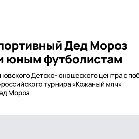
портивный Дед Мороз
и юным футболистам
новского Детско-юношеского центра с по
ероссийского турнира «Кожаный мяч»
ед Мороз.