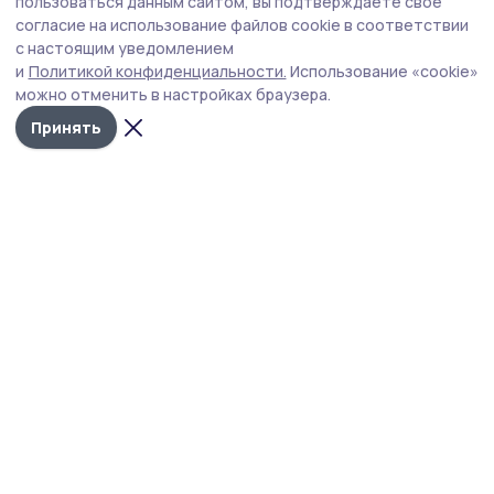
пользоваться данным сайтом, вы подтверждаете свое
согласие на использование файлов cookie в соответствии
с настоящим уведомлением
и
Политикой конфиденциальности.
Использование «cookie»
можно отменить в настройках браузера.
Принять
Сосновское слово
Новости
Истории
Карточки
Фотогалереи
Проекты
Новости компаний
Документы НПА
Объявления